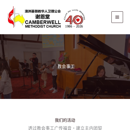
跳
至
内
容
教会事工
我们的活动
透过教会事工广传福音・建立主内团契